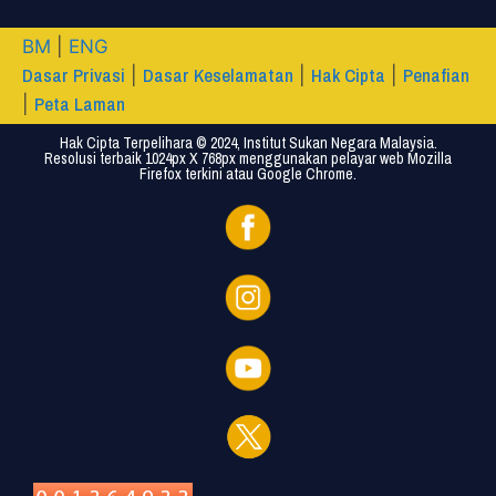
BM
|
ENG
Dasar Privasi
Dasar Keselamatan
Hak Cipta
Penafian
|
|
|
Peta Laman
|
Hak Cipta Terpelihara © 2024, Institut Sukan Negara Malaysia.
Resolusi terbaik 1024px X 768px menggunakan pelayar web Mozilla
Firefox terkini atau Google Chrome.