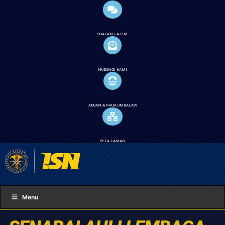
SOALAN LAZIM
HUBUNGI KAMI
ADUAN & MAKLUMBALAW
PETA LAMAN
Menu