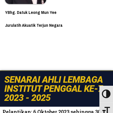
YBhg. Datuk Leong Mun Yee
Jurulatih Akuatik Terjun Negara
SENARAI AHLI LEMBAGA
INSTITUT PENGGAL KE-7
2023 - 2025
Toggle
Pelantikan: 6 Oktober 2023 sehingga 30
Toggle