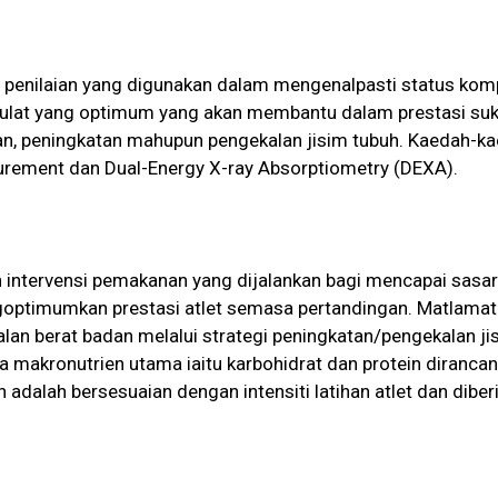
 penilaian yang digunakan dalam mengenalpasti status komp
julat yang optimum yang akan membantu dalam prestasi suk
an, peningkatan mahupun pengekalan jisim tubuh. Kaedah-k
urement dan Dual-Energy X-ray Absorptiometry (DEXA).
ntervensi pemakanan yang dijalankan bagi mencapai sasaran
engoptimumkan prestasi atlet semasa pertandingan. Matlam
lan berat badan melalui strategi peningkatan/pengekalan ji
a makronutrien utama iaitu karbohidrat dan protein diranc
adalah bersesuaian dengan intensiti latihan atlet dan dib