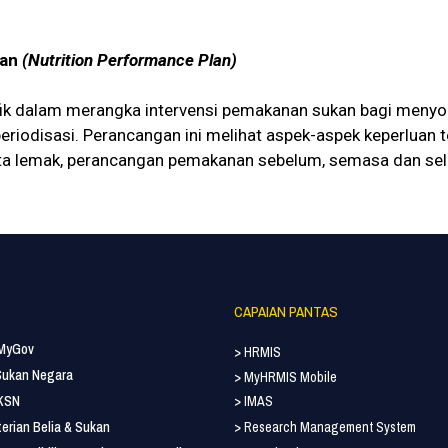
kan
(Nutrition Performance Plan)
fik dalam merangka intervensi pemakanan sukan bagi menyo
periodisasi. Perancangan ini melihat aspek-aspek keperluan
rta lemak, perancangan pemakanan sebelum, semasa dan sele
CAPAIAN PANTAS
 MyGov
> HRMIS
 Sukan Negara
> MyHRMIS Mobile
 KSN
> IMAS
erian Belia & Sukan
> Research Management System