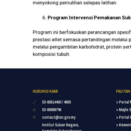
menyokong pemulihan selepas latihan.
Program Intervensi Pemakanan Su
Program ini berfokuskan perancangan spesi
prestasi atlet semasa pertandingan melalui 
melalui pengambilan karbohidrat, protein se
komposisi tubuh.
HUBUNGI KAMI
PAUTAN
03-89914400 / 4800
> Portal
03-89968748
> Majlis
contact@isn.gov.my
> Portal
Institut Sukan Negara,
> Kement
Kompleks Sukan Negara,