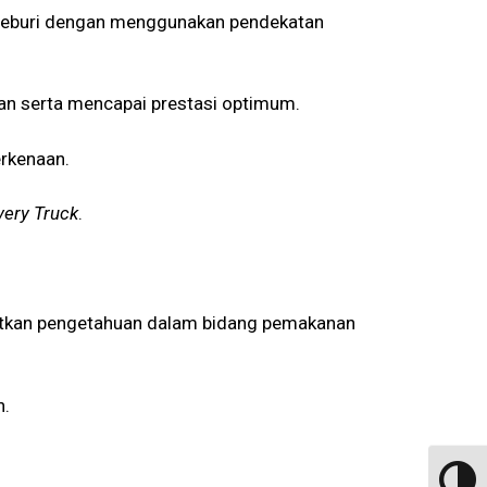
 diceburi dengan menggunakan pendekatan
gan serta mencapai prestasi optimum.
erkenaan.
ery Truck
.
atkan pengetahuan dalam bidang pemakanan
n.
Toggle