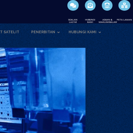
SOALAN
HUBUNGI
ADUAN &
PETA LAMAN
LAZIM
KAMI
MAKLUMBALAW
T SATELIT
PENERBITAN
HUBUNGI KAMI