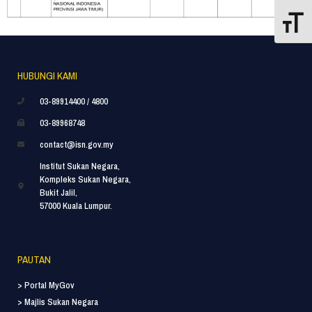
Toggle
HUBUNGI KAMI
03-89914400 / 4800
03-89968748
contact@isn.gov.my
Institut Sukan Negara,
Kompleks Sukan Negara,
Bukit Jalil,
57000 Kuala Lumpur.
PAUTAN
> Portal MyGov
> Majlis Sukan Negara