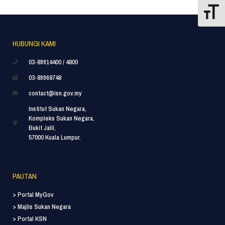
Toggle
HUBUNGI KAMI
03-89914400 / 4800
03-89968748
contact@isn.gov.my
Institut Sukan Negara,
Kompleks Sukan Negara,
Bukit Jalil,
57000 Kuala Lumpur.
PAUTAN
> Portal MyGov
> Majlis Sukan Negara
> Portal KSN