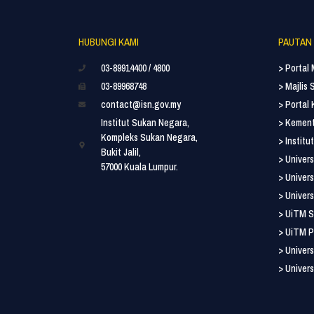
HUBUNGI KAMI
PAUTAN
03-89914400 / 4800
> Portal
03-89968748
> Majlis
contact@isn.gov.my
> Portal
Institut Sukan Negara,
> Kement
Kompleks Sukan Negara,
> Instit
Bukit Jalil,
> Univers
57000 Kuala Lumpur.
> Univers
> Univers
> UiTM S
> UiTM P
> Univers
> Univers