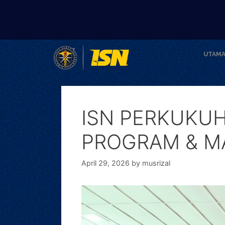
UTAM
ISN PERKUKUH
PROGRAM & MA
April 29, 2026
by
musrizal