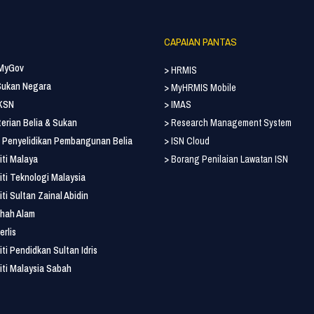
CAPAIAN PANTAS
 MyGov
> HRMIS
 Sukan Negara
> MyHRMIS Mobile
 KSN
> IMAS
erian Belia & Sukan
> Research Management System
ut Penyelidikan Pembangunan Belia
> ISN Cloud
iti Malaya
> Borang Penilaian Lawatan ISN
iti Teknologi Malaysia
iti Sultan Zainal Abidin
hah Alam
erlis
iti Pendidkan Sultan Idris
iti Malaysia Sabah