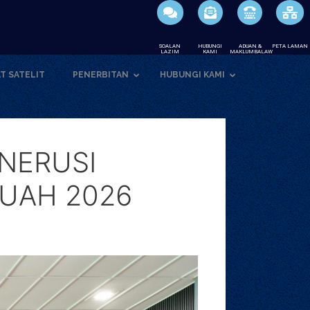
SOALAN
HUBUNGI
ADUAN &
PETA LAMAN
LAZIM
KAMI
MAKLUMBALAW
T SATELIT
PENERBITAN
HUBUNGI KAMI
ENERUSI
SUAH 2026