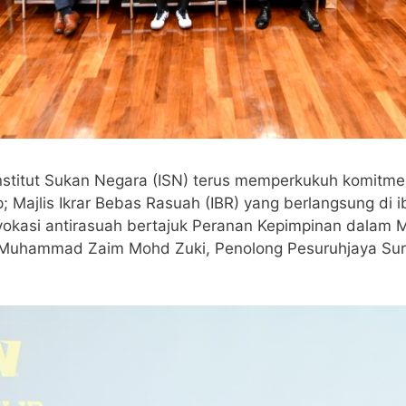
titut Sukan Negara (ISN) terus memperkukuh komitmen t
ajlis Ikrar Bebas Rasuah (IBR) yang berlangsung di ibu
okasi antirasuah bertajuk Peranan Kepimpinan dalam 
h Muhammad Zaim Mohd Zuki, Penolong Pesuruhjaya Su