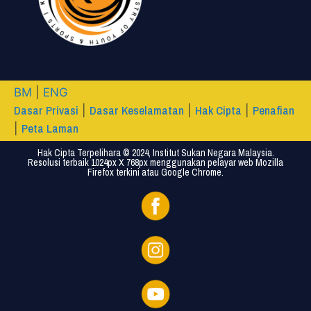
BM
|
ENG
Dasar Privasi
Dasar Keselamatan
Hak Cipta
Penafian
|
|
|
Peta Laman
|
Hak Cipta Terpelihara © 2024, Institut Sukan Negara Malaysia.
Resolusi terbaik 1024px X 768px menggunakan pelayar web Mozilla
Firefox terkini atau Google Chrome.