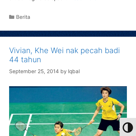
Berita
Vivian, Khe Wei nak pecah badi
44 tahun
September 25, 2014
by
Iqbal
Toggle