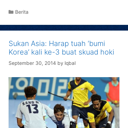
Berita
Sukan Asia: Harap tuah ‘bumi
Korea’ kali ke-3 buat skuad hoki
September 30, 2014
by
Iqbal