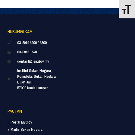
Toggle
HUBUNGI KAMI
03-89914400 / 4800
03-89968748
contact@isn.gov.my
Institut Sukan Negara,
Kompleks Sukan Negara,
Bukit Jalil,
57000 Kuala Lumpur.
PAUTAN
> Portal MyGov
> Majlis Sukan Negara