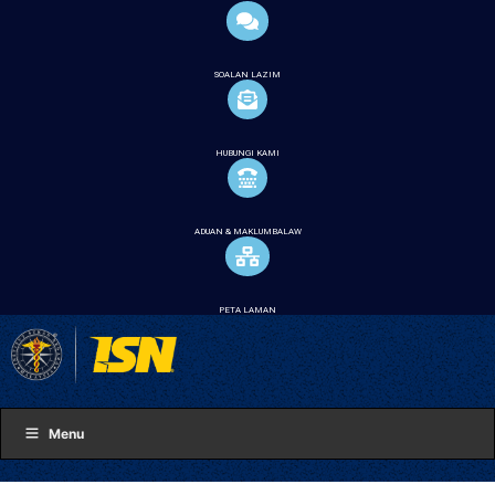
SOALAN LAZIM
HUBUNGI KAMI
ADUAN & MAKLUMBALAW
PETA LAMAN
Menu