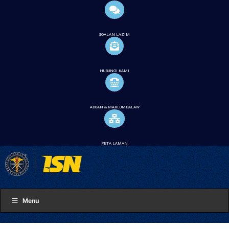
SOALAN LAZIM
HUBUNGI KAMI
ADUAN & MAKLUMBALAW
PETA LAMAN
Menu