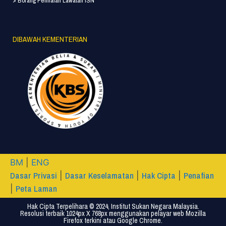
> Borang Penilaian Lawatan ISN
DIBAWAH KEMENTERIAN
BM
|
ENG
Dasar Privasi
Dasar Keselamatan
Hak Cipta
Penafian
|
|
|
Peta Laman
|
Hak Cipta Terpelihara © 2024, Institut Sukan Negara Malaysia.
Resolusi terbaik 1024px X 768px menggunakan pelayar web Mozilla
Firefox terkini atau Google Chrome.