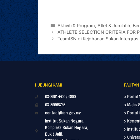
Aktiviti & Program
,
Atlet & Jurulatih
,
Ber
ATHLETE SELECTION CRITERIA FOR
TeamISN di Kejohanan Sukan Intergra
HUBUNGI KAMI
PAUTAN
03-89914400 / 4800
> Portal
03-89968748
> Majlis
contact@isn.gov.my
> Portal
Institut Sukan Negara,
> Kement
Kompleks Sukan Negara,
> Instit
Bukit Jalil,
> Univers