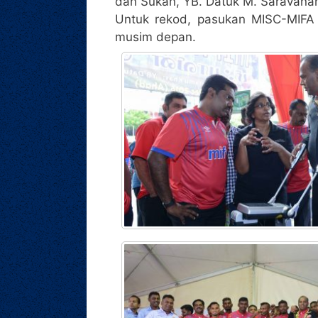
dan Sukan, YB. Datuk M. Saravana
Untuk rekod, pasukan MISC-MIFA 
musim depan.