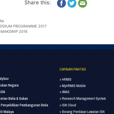
Share this:
ita
 PODIUM PROGRAMME 2017
si MAKSWIP 2016
CAPAIAN PANTAS
 MyGov
> HRMIS
 Sukan Negara
> MyHRMIS Mobile
 KSN
> IMAS
erian Belia & Sukan
> Research Management System
ut Penyelidikan Pembangunan Belia
> ISN Cloud
iti Malaya
> Borang Penilaian Lawatan ISN