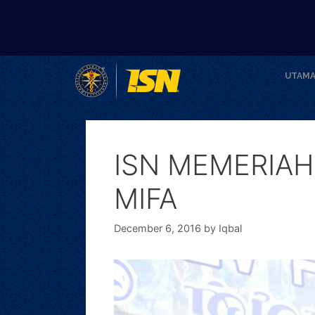
UTAM
ISN MEMERIA
MIFA
December 6, 2016
by
Iqbal