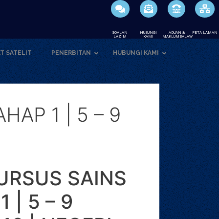
SOALAN
HUBUNGI
ADUAN &
PETA LAMAN
LAZIM
KAMI
MAKLUMBALAW
T SATELIT
PENERBITAN
HUBUNGI KAMI
AP 1 | 5 – 9
URSUS SAINS
 | 5 – 9