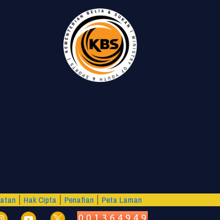
matan
Hak Cipta
Penafian
Peta Laman
|
|
|