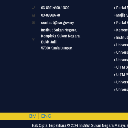
03-89914400 / 4800
> Portal
03-89968748
> Majlis
contact@isn.gov.my
> Portal
Institut Sukan Negara,
> Kement
Kompleks Sukan Negara,
> Instit
Bukit Jalil,
> Univers
57000 Kuala Lumpur.
> Univers
> Univers
> UiTM S
> UiTM P
> Univers
> Univers
BM
|
ENG
Hak Cipta Terpelihara © 2024, Institut Sukan Negara Malaysia