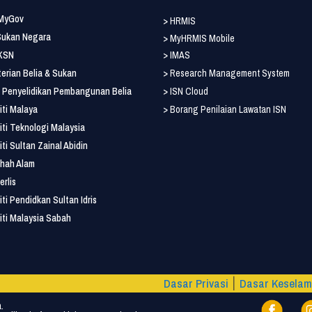
 MyGov
> HRMIS
 Sukan Negara
> MyHRMIS Mobile
 KSN
> IMAS
erian Belia & Sukan
> Research Management System
ut Penyelidikan Pembangunan Belia
> ISN Cloud
iti Malaya
> Borang Penilaian Lawatan ISN
iti Teknologi Malaysia
iti Sultan Zainal Abidin
hah Alam
erlis
iti Pendidkan Sultan Idris
iti Malaysia Sabah
Dasar Privasi
Dasar Kesela
|
.