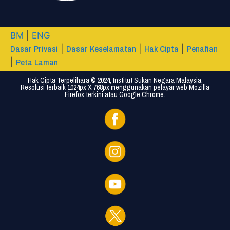
BM
|
ENG
Dasar Privasi
Dasar Keselamatan
Hak Cipta
Penafian
|
|
|
Peta Laman
|
Hak Cipta Terpelihara © 2024, Institut Sukan Negara Malaysia.
Resolusi terbaik 1024px X 768px menggunakan pelayar web Mozilla
Firefox terkini atau Google Chrome.