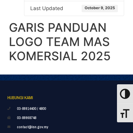
Last Updated
October 9, 2025
GARIS PANDUAN
LOGO TEAM MAS
KOMERSIAL 2025
Toggle
HUBUNGI KAMI
03-89914400 / 4800
Toggle
03-89968748
contact@isn.gov.my