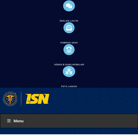
SOALAN LAZIM
HUBUNGI KAMI
ADUAN & MAKLUMBALAW
PETA LAMAN
Menu